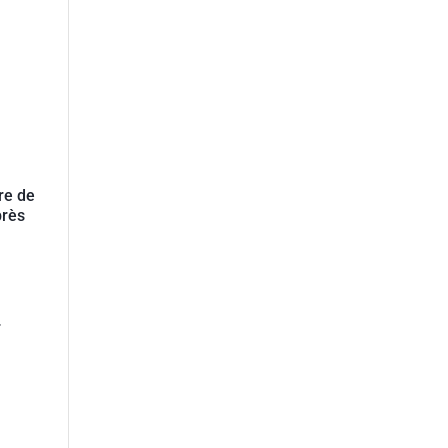
re de
près
r