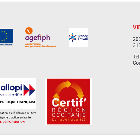
VI
203
31
Tèl
Cou