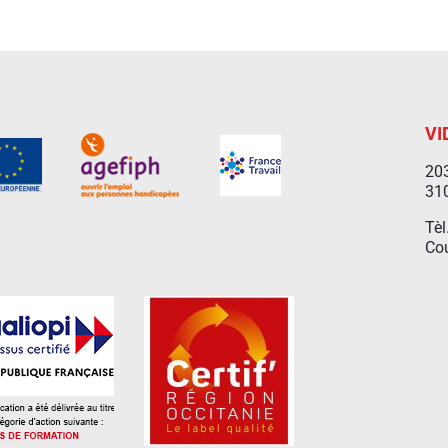
VI
203
31
Tèl
Cou